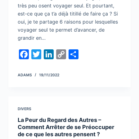
très peu osent voyager seul. Et pourtant,
est-ce que ça t’a déjà titillé de faire ça ? Si
oui, je te partage 6 raisons pour lesquelles
voyager seul te permet d’avancer, de
grandir en…
F
T
Li
C
S
a
w
n
o
h
c
itt
k
p
ar
ADAMS
19/11/2022
e
er
e
y
e
b
dI
Li
o
n
n
DIVERS
o
k
La Peur du Regard des Autres –
k
Comment Arrêter de se Préoccuper
de ce que les autres pensent ?