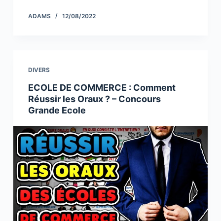
c
itt
k
p
ar
ADAMS
12/08/2022
e
er
e
y
e
b
dI
Li
o
n
n
DIVERS
o
k
ECOLE DE COMMERCE : Comment
k
Réussir les Oraux ? – Concours
Grande Ecole