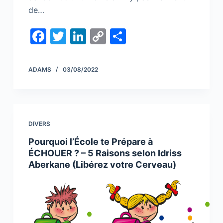
de…
F
T
Li
C
S
a
w
n
o
h
c
itt
k
p
ar
ADAMS
03/08/2022
e
er
e
y
e
b
dI
Li
o
n
n
DIVERS
o
k
Pourquoi l’École te Prépare à
k
ÉCHOUER ? – 5 Raisons selon Idriss
Aberkane (Libérez votre Cerveau)