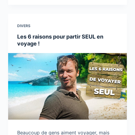
e
er
e
y
e
b
dI
Li
o
n
n
DIVERS
o
k
Les 6 raisons pour partir SEUL en
k
voyage !
Beaucoup de gens aiment voyager, mais