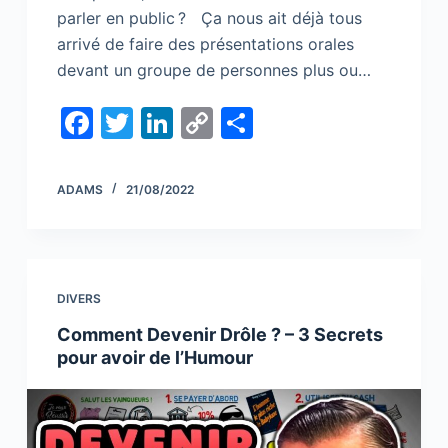
parler en public ? Ça nous ait déjà tous
arrivé de faire des présentations orales
devant un groupe de personnes plus ou…
F
T
Li
C
S
a
w
n
o
h
c
itt
k
p
ar
ADAMS
21/08/2022
e
er
e
y
e
b
dI
Li
o
n
n
DIVERS
o
k
Comment Devenir Drôle ? – 3 Secrets
k
pour avoir de l’Humour