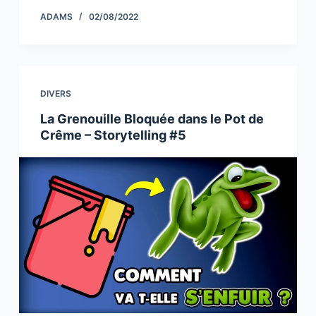
c
itt
k
p
ar
ADAMS
02/08/2022
e
er
e
y
e
b
dI
Li
o
n
n
DIVERS
o
k
La Grenouille Bloquée dans le Pot de
k
Crême – Storytelling #5