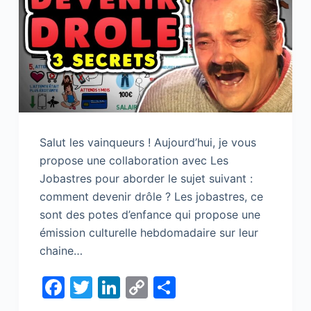
Salut les vainqueurs ! Aujourd’hui, je vous
propose une collaboration avec Les
Jobastres pour aborder le sujet suivant :
comment devenir drôle ? Les jobastres, ce
sont des potes d’enfance qui propose une
émission culturelle hebdomadaire sur leur
chaine…
F
T
Li
C
S
a
w
n
o
h