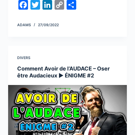
F
T
Li
C
S
a
w
n
o
h
c
itt
k
p
ar
ADAMS
27/09/2022
e
er
e
y
e
b
dI
Li
o
n
n
DIVERS
o
k
Comment Avoir de l’AUDACE – Oser
k
être Audacieux ► ÉNIGME #2