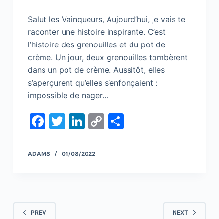
Salut les Vainqueurs, Aujourd’hui, je vais te
raconter une histoire inspirante. C’est
l’histoire des grenouilles et du pot de
crème. Un jour, deux grenouilles tombèrent
dans un pot de crème. Aussitôt, elles
s’aperçurent qu’elles s’enfonçaient :
impossible de nager…
F
T
Li
C
S
a
w
n
o
h
c
itt
k
p
ar
ADAMS
01/08/2022
e
er
e
y
e
b
dI
Li
o
n
n
o
k
PREV
NEXT