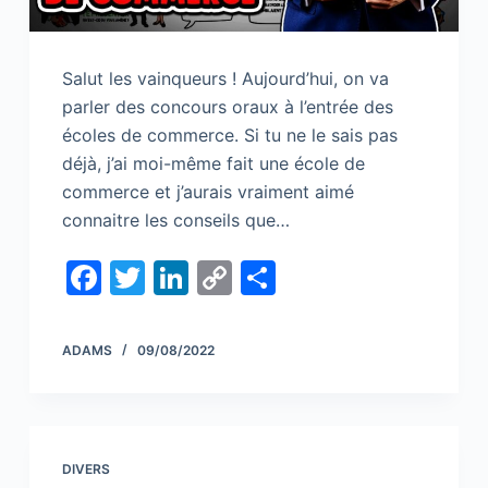
Salut les vainqueurs ! Aujourd’hui, on va
parler des concours oraux à l’entrée des
écoles de commerce. Si tu ne le sais pas
déjà, j’ai moi-même fait une école de
commerce et j’aurais vraiment aimé
connaitre les conseils que…
F
T
Li
C
S
a
w
n
o
h
c
itt
k
p
ar
ADAMS
09/08/2022
e
er
e
y
e
b
dI
Li
o
n
n
DIVERS
o
k