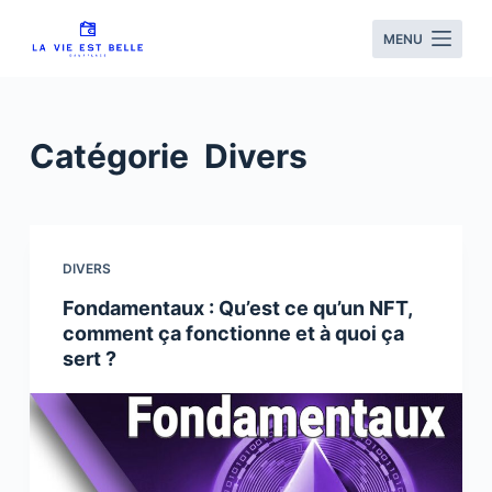
S
MENU
k
i
p
t
Catégorie
Divers
o
c
o
n
DIVERS
t
Fondamentaux : Qu’est ce qu’un NFT,
e
comment ça fonctionne et à quoi ça
n
sert ?
t