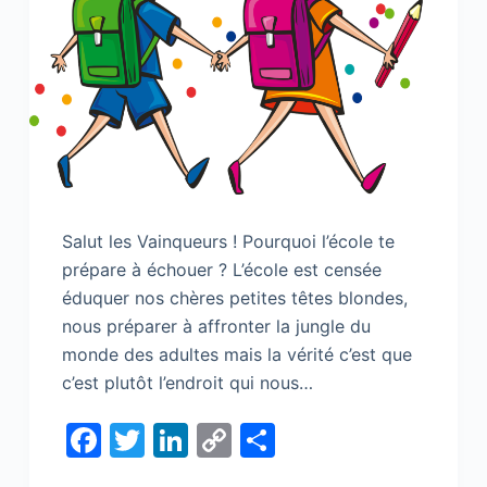
Salut les Vainqueurs ! Pourquoi l’école te
prépare à échouer ? L’école est censée
éduquer nos chères petites têtes blondes,
nous préparer à affronter la jungle du
monde des adultes mais la vérité c’est que
c’est plutôt l’endroit qui nous…
F
T
Li
C
S
a
w
n
o
h