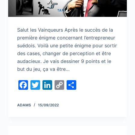
Salut les Vainqueurs Après le succès de la
première énigme concernant l’entrepreneur
suédois. Voilà une petite énigme pour sortir
des cases, changer de perception et être
audacieux. Je vais dessiner 9 points et le
but du jeu, ça va être…
F
T
Li
C
S
a
w
n
o
h
c
itt
k
p
ar
ADAMS
15/09/2022
e
er
e
y
e
b
dI
Li
o
n
n