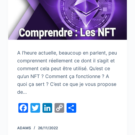
A l’heure actuelle, beaucoup en parlent, peu
comprennent réellement ce dont il s’agit et
comment cela peut être utilisé. Qu’est ce
qu’un NFT ? Comment ça fonctionne ? A
quoi ça sert ? C’est ce que je vous propose
de…
F
T
Li
C
S
a
w
n
o
h
c
itt
k
p
ar
ADAMS
26/11/2022