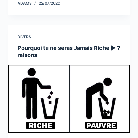
c
itt
k
p
ar
ADAMS
22/07/2022
e
er
e
y
e
b
dI
Li
o
n
n
DIVERS
o
k
Pourquoi tu ne seras Jamais Riche ► 7
k
raisons