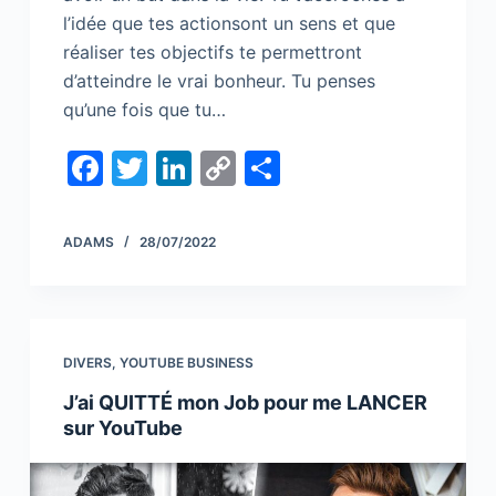
l’idée que tes actionsont un sens et que
réaliser tes objectifs te permettront
d’atteindre le vrai bonheur. Tu penses
qu’une fois que tu…
F
T
Li
C
S
a
w
n
o
h
c
itt
k
p
ar
ADAMS
28/07/2022
e
er
e
y
e
b
dI
Li
o
n
n
DIVERS
,
YOUTUBE BUSINESS
o
k
J’ai QUITTÉ mon Job pour me LANCER
k
sur YouTube