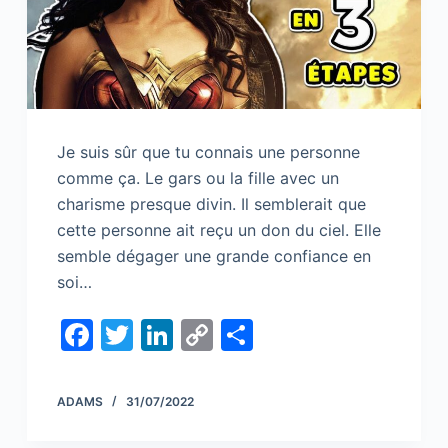
Je suis sûr que tu connais une personne
comme ça. Le gars ou la fille avec un
charisme presque divin. Il semblerait que
cette personne ait reçu un don du ciel. Elle
semble dégager une grande confiance en
soi…
F
T
Li
C
S
a
w
n
o
h
c
itt
k
p
ar
ADAMS
31/07/2022
e
er
e
y
e