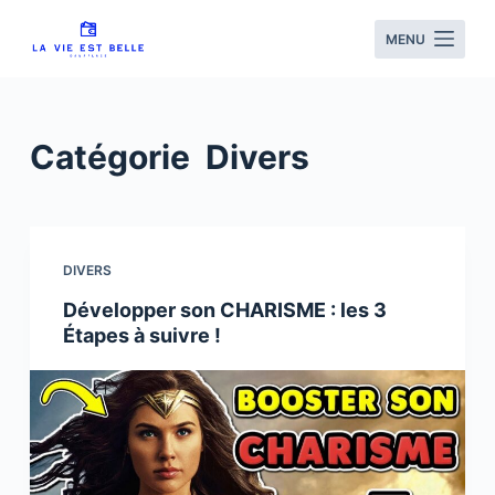
S
MENU
k
i
p
t
Catégorie
Divers
o
c
o
n
DIVERS
t
Développer son CHARISME : les 3
e
Étapes à suivre !
n
t