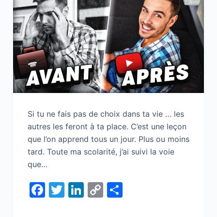
Si tu ne fais pas de choix dans ta vie … les
autres les feront à ta place. C’est une leçon
que l’on apprend tous un jour. Plus ou moins
tard. Toute ma scolarité, j’ai suivi la voie
que…
F
T
Li
C
S
a
w
n
o
h