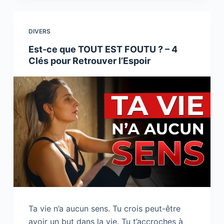
b
dI
Li
o
n
n
DIVERS
o
k
Est-ce que TOUT EST FOUTU ? – 4
k
Clés pour Retrouver l’Espoir
Ta vie n’a aucun sens. Tu crois peut-être
avoir un but dans la vie. Tu t’accroches à