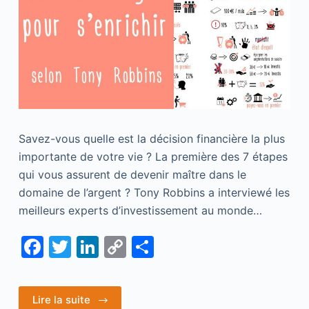
Savez-vous quelle est la décision financière la plus
importante de votre vie ? La première des 7 étapes
qui vous assurent de devenir maître dans le
domaine de l’argent ? Tony Robbins a interviewé les
meilleurs experts d’investissement au monde…
F
T
Li
C
S
a
w
n
o
h
c
itt
k
p
ar
Lire la suite