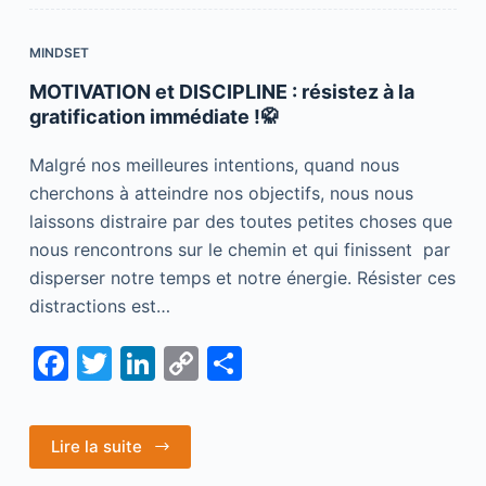
o
k
MINDSET
k
MOTIVATION et DISCIPLINE : résistez à la
gratification immédiate !🥋
Malgré nos meilleures intentions, quand nous
cherchons à atteindre nos objectifs, nous nous
laissons distraire par des toutes petites choses que
nous rencontrons sur le chemin et qui finissent par
disperser notre temps et notre énergie. Résister ces
distractions est…
F
T
Li
C
S
a
w
n
o
h
c
itt
k
p
ar
Lire la suite
e
er
e
y
e