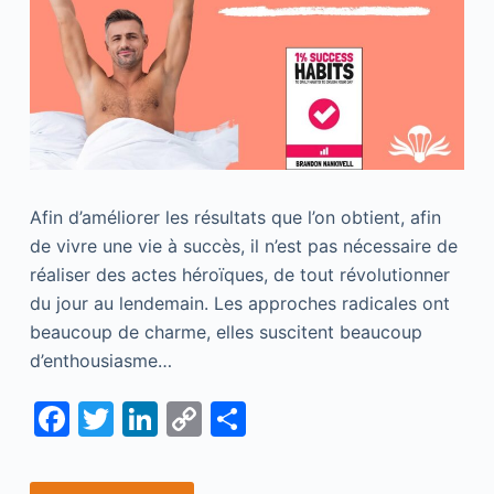
Afin d’améliorer les résultats que l’on obtient, afin
de vivre une vie à succès, il n’est pas nécessaire de
réaliser des actes héroïques, de tout révolutionner
du jour au lendemain. Les approches radicales ont
beaucoup de charme, elles suscitent beaucoup
d’enthousiasme…
F
T
Li
C
S
a
w
n
o
h
c
itt
k
p
ar