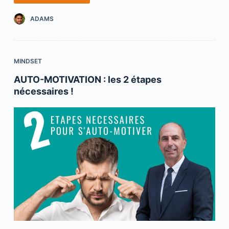
e
er
e
y
e
b
dI
Li
ADAMS
o
n
n
o
k
MINDSET
k
AUTO-MOTIVATION : les 2 étapes
nécessaires !