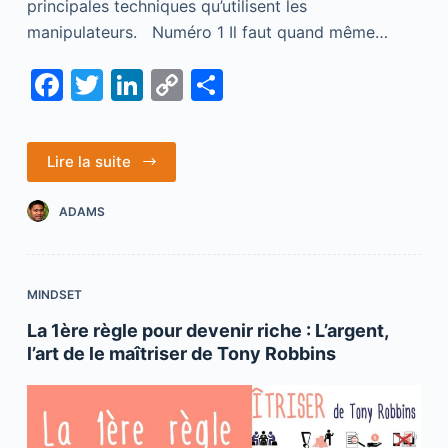
principales techniques qu’utilisent les
manipulateurs. Numéro 1 Il faut quand même…
F
T
Li
C
S
a
w
n
o
h
c
itt
k
p
ar
Lire la suite
e
er
e
y
e
b
dI
Li
ADAMS
o
n
n
o
k
MINDSET
k
La 1ère règle pour devenir riche : L’argent,
l’art de le maîtriser de Tony Robbins