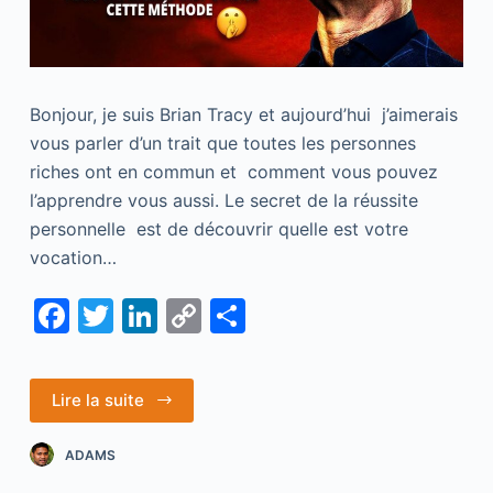
Bonjour, je suis Brian Tracy et aujourd’hui j’aimerais
vous parler d’un trait que toutes les personnes
riches ont en commun et comment vous pouvez
l’apprendre vous aussi. Le secret de la réussite
personnelle est de découvrir quelle est votre
vocation…
F
T
Li
C
S
a
w
n
o
h
c
itt
k
p
ar
Lire la suite
e
er
e
y
e
b
dI
Li
ADAMS
o
n
n