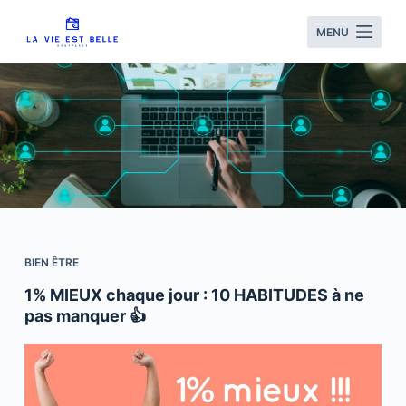
S
MENU
k
i
p
t
o
c
o
n
t
e
BIEN ÊTRE
n
1% MIEUX chaque jour : 10 HABITUDES à ne
t
pas manquer 👍