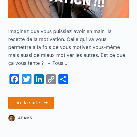
Imaginez que vous puissiez avoir en main la
recette de la motivation. Celle qui va vous
permettre à la fois de vous motivez vous-même
mais aussi de mieux motiver les autres. Est ce que
ça vous tente ? . « Tous…
F
T
Li
C
S
a
w
n
o
h
c
itt
k
p
ar
Lire la suite
e
er
e
y
e
b
dI
Li
ADAMS
o
n
n