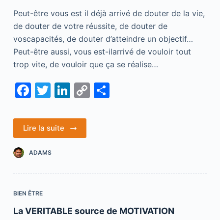
Peut-être vous est il déjà arrivé de douter de la vie,
de douter de votre réussite, de douter de
voscapacités, de douter d’atteindre un objectif…
Peut-être aussi, vous est-ilarrivé de vouloir tout
trop vite, de vouloir que ça se réalise…
F
T
Li
C
S
a
w
n
o
h
c
itt
k
p
ar
Lire la suite
e
er
e
y
e
b
dI
Li
ADAMS
o
n
n
o
k
BIEN ÊTRE
k
La VERITABLE source de MOTIVATION