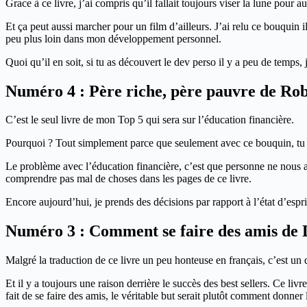
Grace à ce livre, j’ai compris qu’il fallait toujours viser la lune pour
Et ça peut aussi marcher pour un film d’ailleurs. J’ai relu ce bouquin 
peu plus loin dans mon développement personnel.
Quoi qu’il en soit, si tu as découvert le dev perso il y a peu de temps
Numéro 4 : Père riche, père pauvre de Ro
C’est le seul livre de mon Top 5 qui sera sur l’éducation financière.
Pourquoi ? Tout simplement parce que seulement avec ce bouquin, tu pe
Le problème avec l’éducation financière, c’est que personne ne nous appr
comprendre pas mal de choses dans les pages de ce livre.
Encore aujourd’hui, je prends des décisions par rapport à l’état d’esp
Numéro 3 : Comment se faire des amis de 
Malgré la traduction de ce livre un peu honteuse en français, c’est u
Et il y a toujours une raison derrière le succès des best sellers. Ce liv
fait de se faire des amis, le véritable but serait plutôt comment donne