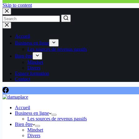
Skip to content
No
results
Accueil
Business en ligne
Les sources de revenus passifs
Bien être
Mindset
Divers
Espace formation
Contact
Accueil
Business en ligne
Les sources de revenus passifs
Bien être
Mindset
Divers