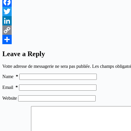
Facebook
Twitter
LinkedIn
Copy
Link
Share
Leave a Reply
Votre adresse de messagerie ne sera pas publiée.
Les champs obligatoi
Name
*
Email
*
Website