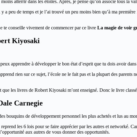
 au moins atterrir dans les étoiles. Après, je pense qu’on associe tous la
il y a peu de temps et je l’ai trouvé un peu moins bien qu’à ma première 
, je te conseille vivement de commencer par ce livre
La magie de voir g
bert Kiyosaki
ux apprendre à développer le bon état d’esprit que tu dois avoir dans t
end rien sur ce sujet, l’école ne le fait pas et la plupart des parents non
rit que les livres de Robert Kiyosaki m’ont enseigné. Donc le livre clas
Dale Carnegie
n des bouquins de développement personnel les plus achetés et lus au mo
re reprend les 6 lois pour se faire apprécier par les autres et networké. C
r l’opportunité aux autres de vous donner des opportunités.