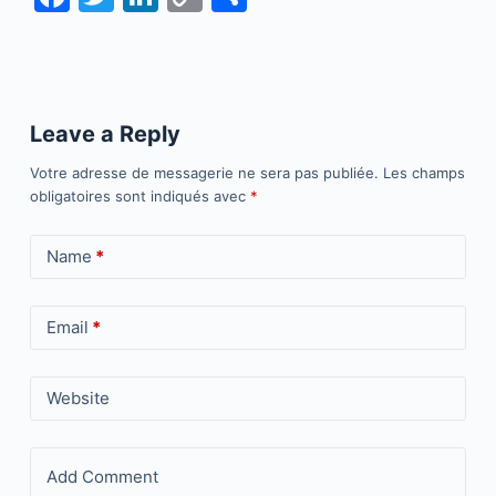
a
w
n
o
h
c
itt
k
p
ar
e
er
e
y
e
b
dI
Li
Leave a Reply
o
n
n
Votre adresse de messagerie ne sera pas publiée.
Les champs
o
k
obligatoires sont indiqués avec
*
k
Name
*
Email
*
Website
Add Comment