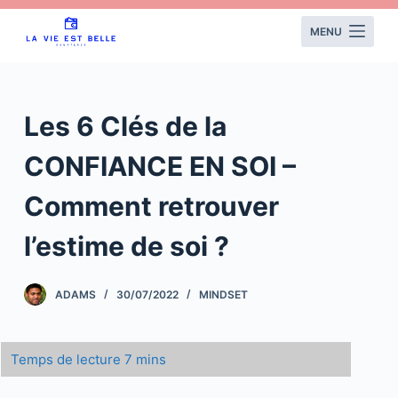
S
MENU
k
i
p
t
Les 6 Clés de la
o
c
CONFIANCE EN SOI –
o
Comment retrouver
n
t
l’estime de soi ?
e
n
ADAMS
30/07/2022
MINDSET
t