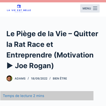
S
MENU
k
i
p
t
Le Piège de la Vie – Quitter
o
c
la Rat Race et
o
Entreprendre (Motivation
n
t
► Joe Rogan)
e
n
ADAMS
18/09/2022
BIEN ÊTRE
t