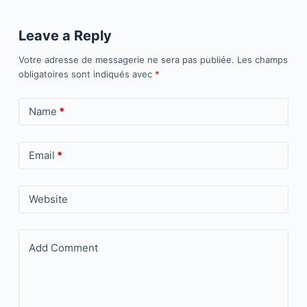
e
er
e
y
e
b
dI
Li
Leave a Reply
o
n
n
Votre adresse de messagerie ne sera pas publiée.
Les champs
o
k
obligatoires sont indiqués avec
*
k
Name
*
Email
*
Website
Add Comment