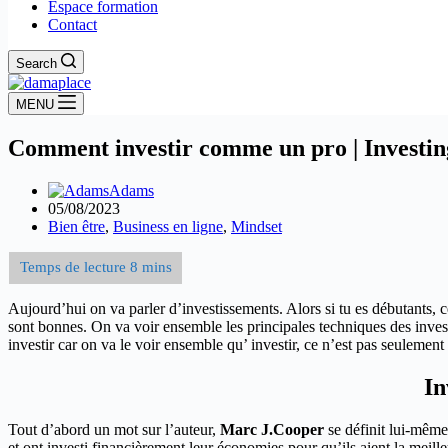
Espace formation
Contact
Search
MENU
Comment investir comme un pro | Investin
Adams
05/08/2023
Bien être
,
Business en ligne
,
Mindset
Aujourd’hui on va parler d’investissements. Alors si tu es débutants, cet
sont bonnes. On va voir ensemble les principales techniques des inves
investir car on va le voir ensemble qu’ investir, ce n’est pas seulement
In
Tout d’abord un mot sur l’auteur,
Marc J.Cooper
se définit lui-même
et ont investi financièrement leur économies pour qu’ils aient la meill