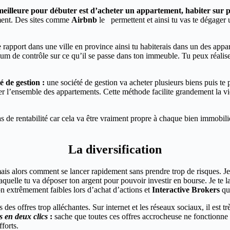
eilleure pour débuter est d’acheter un appartement, habiter sur p
ment. Des sites comme
Airbnb
le permettent et ainsi tu vas te dégager
rapport dans une ville en province ainsi tu habiterais dans un des appar
um de contrôle sur ce qu’il se passe dans ton immeuble. Tu peux réaliser
é de gestion :
une société de gestion va acheter plusieurs biens puis te
rer l’ensemble des appartements. Cette méthode facilite grandement la vie 
de rentabilité car cela va être vraiment propre à chaque bien immobilier
La diversification
is alors comment se lancer rapidement sans prendre trop de risques. Je
aquelle tu va déposer ton argent pour pouvoir investir en bourse. Je te l
on extrêmement faibles lors d’achat d’actions et
Interactive Brokers
qui
es offres trop alléchantes. Sur internet et les réseaux sociaux, il est trè
s en deux clics
:
sache que toutes ces offres accrocheuse ne fonctionne p
fforts.