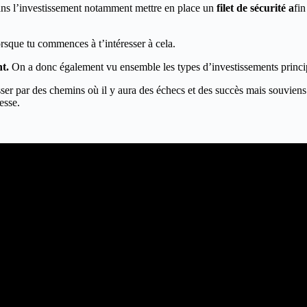
dans l’investissement notamment mettre en place un
filet de sécurité a
fin
orsque tu commences à t’intéresser à cela.
nt.
On a donc également vu ensemble les types d’investissements prin
passer par des chemins où il y aura des échecs et des succès mais souviens
esse.