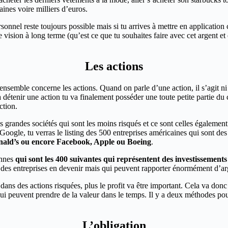
aines voire milliers d’euros.
sonnel reste toujours possible mais si tu arrives à mettre en applicatio
e vision à long terme (qu’est ce que tu souhaites faire avec cet argent e
Les actions
 ensemble concerne les actions. Quand on parle d’une action, il s’agit ni
 détenir une action tu va finalement posséder une toute petite partie du 
ction.
es grandes sociétés qui sont les moins risqués et ce sont celles égalemen
le, tu verras le listing des 500 entreprises américaines qui sont des 
ld’s ou encore Facebook, Apple ou Boeing
.
nnes
qui sont les 400 suivantes qui représentent des investissements
u des entreprises en devenir mais qui peuvent rapporter énormément d’ar
ans des actions risquées, plus le profit va être important. Cela va donc ê
i peuvent prendre de la valeur dans le temps. Il y a deux méthodes pour f
L’obligation