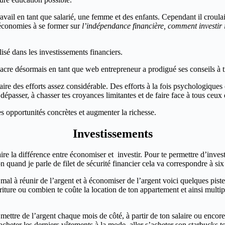
 travail en tant que salarié, une femme et des enfants. Cependant il croul
s économies à se former sur
l’indépendance financière, comment investir i
alisé dans les investissements financiers.
re désormais en tant que web entrepreneur a prodigué ses conseils à trave
faire des efforts assez considérable. Des efforts à la fois psychologique
 dépasser, à chasser tes croyances limitantes et de faire face à tous ceux
es opportunités concrètes et augmenter la richesse.
Investissements
ire la différence entre économiser et investir. Pour te permettre d’invest
bon quand je parle de filet de sécurité financier cela va correspondre à si
mal à réunir de l’argent et à économiser de l’argent voici quelques pistes
riture ou combien te coûte la location de ton appartement et ainsi multip
ttre de l’argent chaque mois de côté, à partir de ton salaire ou encore i
acheter les derniers vêtements à la mode, aller s’acheter son starbucks tou