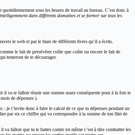
ait quotidiennement sous les heures de travail au bureau. C’est donc à
ntelligemment dans différents domaines et se former sur tous les
rs le web et par le biais de différents livres qu’il a écrits.
s comme le fait de persévérer coûte que coûte ou encore le fait de
 qui tenteront de te décourager.
ir il va te falloir réunir une somme assez conséquente pour à la fois te
x mois de dépenses ).
: : je t’invite donc à faire le calcul de ce que tu dépenses pendant un
lier par six ce chiffre qui va correspondre à la somme de ton filet de
l va falloir que tu te battes contre toi même c’est à dire combattre les
s les matins ou encore les sorties inutile car toutes ces