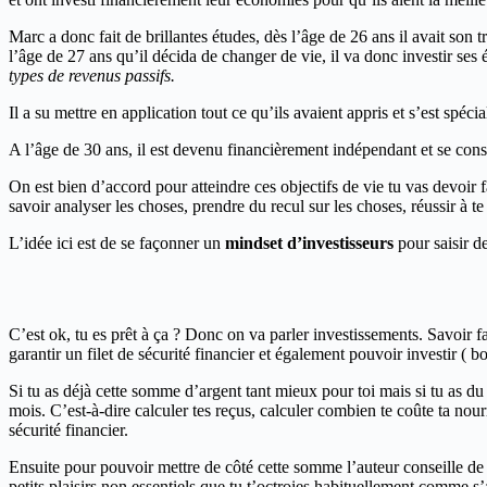
Marc a donc fait de brillantes études, dès l’âge de 26 ans il avait son
l’âge de 27 ans qu’il décida de changer de vie, il va donc investir se
types de revenus passifs.
Il a su mettre en application tout ce qu’ils avaient appris et s’est spéci
A l’âge de 30 ans, il est devenu financièrement indépendant et se consac
On est bien d’accord pour atteindre ces objectifs de vie tu vas devoir 
savoir analyser les choses, prendre du recul sur les choses, réussir à te
L’idée ici est de se façonner un
mindset d’investisseurs
pour saisir d
C’est ok, tu es prêt à ça ? Donc on va parler investissements. Savoir fa
garantir un filet de sécurité financier et également pouvoir investir ( 
Si tu as déjà cette somme d’argent tant mieux pour toi mais si tu as du 
mois. C’est-à-dire calculer tes reçus, calculer combien te coûte ta nour
sécurité financier.
Ensuite pour pouvoir mettre de côté cette somme l’auteur conseille de me
petits plaisirs non essentiels que tu t’octroies habituellement comme s’