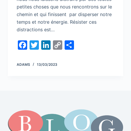
petites choses que nous rencontrons sur le
chemin et qui finissent par disperser notre
temps et notre énergie. Résister ces
distractions est…
F
T
Li
C
S
a
w
n
o
h
c
itt
k
p
ar
ADAMS
13/03/2023
e
er
e
y
e
b
dI
Li
o
n
n
o
k
k