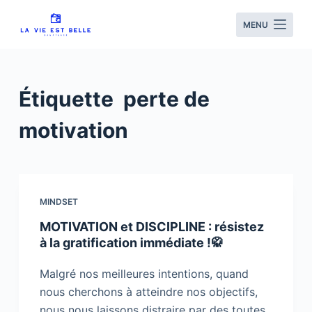
S
MENU
k
i
p
t
Étiquette
perte de
o
c
motivation
o
n
t
e
MINDSET
n
MOTIVATION et DISCIPLINE : résistez
t
à la gratification immédiate !🥋
Malgré nos meilleures intentions, quand
nous cherchons à atteindre nos objectifs,
nous nous laissons distraire par des toutes