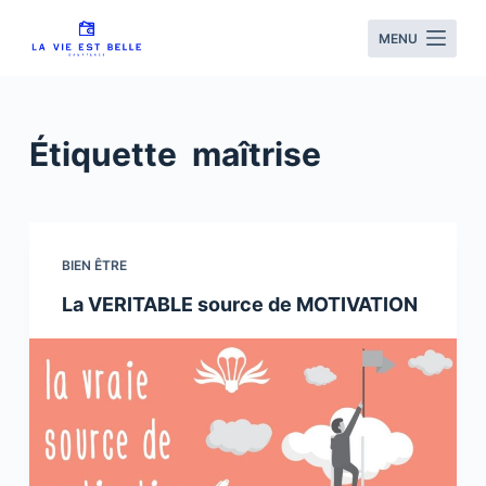
S
MENU
k
i
p
t
Étiquette
maîtrise
o
c
o
n
BIEN ÊTRE
t
La VERITABLE source de MOTIVATION
e
n
t