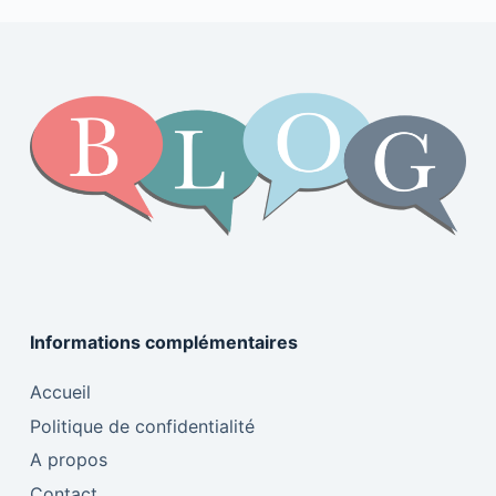
o
n
n
o
k
k
Informations complémentaires
Accueil
Politique de confidentialité
A propos
Contact