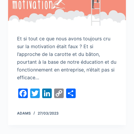
Et si tout ce que nous avons toujours cru
sur la motivation était faux ? Et si
l’approche de la carotte et du bâton,
pourtant à la base de notre éducation et du
fonctionnement en entreprise, n’était pas si
efficace…
F
T
Li
C
S
a
w
n
o
h
c
itt
k
p
ar
ADAMS
27/03/2023
e
er
e
y
e
b
dI
Li