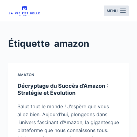
S
MENU
k
i
p
t
Étiquette
amazon
o
c
o
n
AMAZON
t
Décryptage du Succès d’Amazon :
e
Stratégie et Évolution
n
t
Salut tout le monde ! J’espère que vous
allez bien. Aujourd’hui, plongeons dans
l’univers fascinant d’Amazon, la gigantesque
plateforme que nous connaissons tous.