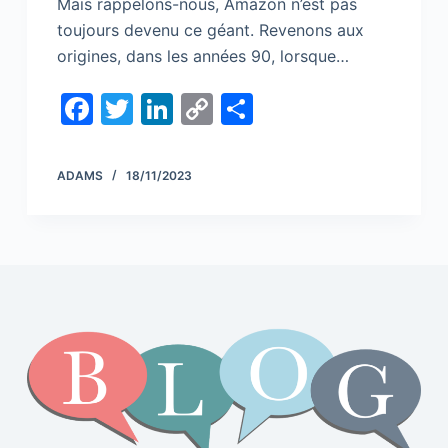
Mais rappelons-nous, Amazon n’est pas
toujours devenu ce géant. Revenons aux
origines, dans les années 90, lorsque…
F
T
Li
C
S
a
w
n
o
h
c
itt
k
p
ar
ADAMS
18/11/2023
e
er
e
y
e
b
dI
Li
o
n
n
o
k
k